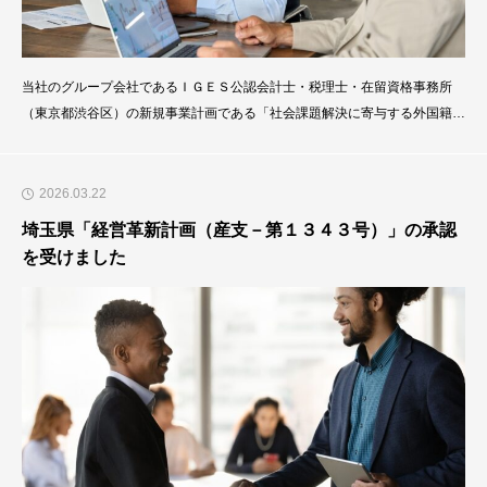
当社のグループ会社であるＩＧＥＳ公認会計士・税理士・在留資格事務所
（東京都渋谷区）の新規事業計画である「社会課題解決に寄与する外国籍住
民向けリノベーション住宅事業」が、２０２６年２月２７日付けで、東京都
「経営革新計画（７産労商支－第２１７２号）」の承認を受けました。の承
認を受けました。経営革新計画の効果/成果として、①新規事業計画（案）
2026.03.22
の行政機関による客観的な評価/目標設定の定性的な尺度
埼玉県「経営革新計画（産支－第１３４３号）」の承認
を受けました