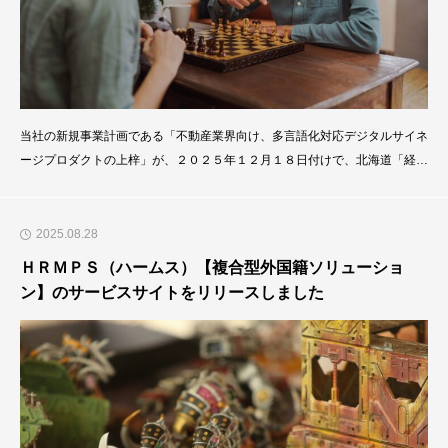
当社の新規事業計画である「不動産業界向け、多言語化対応デジタルサイネ
ージプロダクトの上梓」が、２０２５年１２月１８日付けで、北海道「経営
革新計画（石商労第３９－１９号）」の承認を受けました。経営革新計画の
効果/成果として、①新規事業計画（案）の行政機関による客観的な評価/目
標設定の定性的な尺度として非常に有効であることに加えて、②経済産業省
2025.08.28
補助金（ものづくり・商業・サービス生産性向上促進
ＨＲＭＰＳ（ハームス）【複合型外国籍ソリューショ
ン】のサービスサイトをリリースしました