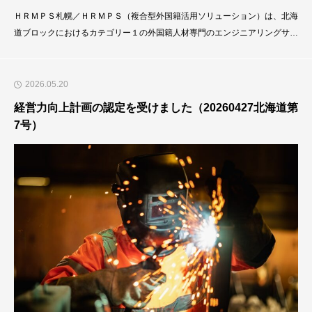
ＨＲＭＰＳ札幌／ＨＲＭＰＳ（複合型外国籍活用ソリューション）は、北海
道ブロックにおけるカテゴリー１の外国籍人材専門のエンジニアリングサー
ビス会社です。現在、アジア各国のSSW（Specified Skilled Worker）日本
語スキル人材を中心として、約１００名／年、採用しております。日本国内
の中小企業、中堅企業（コンクリート製品製造業、土木建設業、ハウスクリ
2026.05.20
ーニング業、食品製造業、金属製品
経営力向上計画の認定を受けました（20260427北海道第
7号）