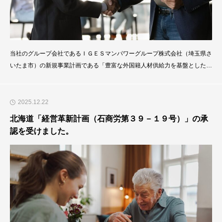
当社のグループ会社であるＩＧＥＳマンパワーグループ株式会社（埼玉県さ
いたま市）の新規事業計画である「豊富な外国籍人材供給力を基盤とした事
業再生支援（ターンアラウンド）事業」が、２０２６年１月１４日付けで、
埼玉県「経営革新計画（産支－第１３４３号）」の承認を受けました。の承
認を受けました。経営革新計画の効果/成果として、①新規事業計画（案）
2025.12.22
の行政機関による客観的な評価/目標設定の定性的な尺
北海道「経営革新計画（石商労第３９－１９号）」の承
認を受けました。