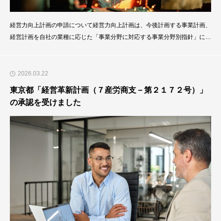
経営力向上計画の申請について経営力向上計画は、今後計画する事業計画、
経営計画を自社の業種に応じた「事業分野に対応する事業分野別指針」に沿
って、整理、分析、申請することにより、・税制措置・法的支援・金融支
援・ものづくり補助金の加点措置・小規模事業者持続化補助金の加点措置の
各種優遇を受けることができます。当社のケースでは、①金融支援→今後の
2026.03.22
デットファイナンス→グラントファイナンスの連続した事
東京都「経営革新計画（７産労商支－第２１７２号）」
の承認を受けました