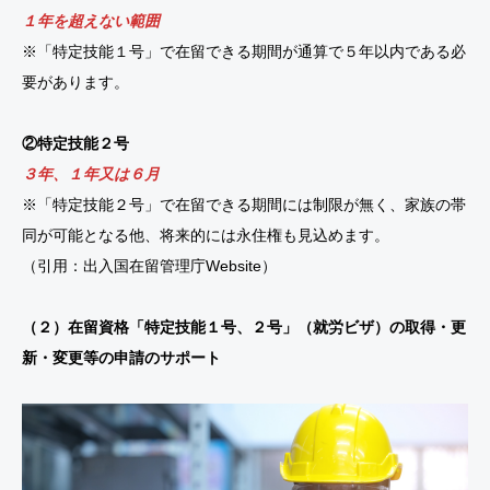
１年を超えない範囲
※「特定技能１号」で在留できる期間が通算で５年以内である必
要があります。
②特定技能２号
３年、１年又は６月
※「特定技能２号」で在留できる期間には制限が無く、家族の帯
同が可能となる他、将来的には永住権も見込めます。
（引用：出入国在留管理庁Website）
（２）在留資格「特定技能１号、２号」（就労ビザ）の取得・更
新・変更等の申請のサポート