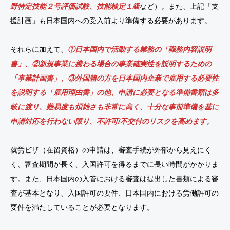
野特定技能２号評価試験、技能検定１級
など）。また、上記「支
援計画」も日本国内への受入前より準備する必要があります。
それらに加えて、
①日本国内で活動する業務の「職務内容説明
書」、②新規事業に携わる場合の事業確実性を説明するための
「事業計画書」、③外国籍の方を日本国内企業で雇用する必要性
を説明する「雇用理由書」の他、申請に必要となる準備書類は多
岐に渡り、難易度も煩雑さも非常に高く、十分な事前準備を基に
申請対応を行わない限り、不許可/不交付のリスクを高めます
。
就労ビザ（在留資格）の申請は、審査手続が外部から見えにく
く、審査期間が長く、入国許可を得るまでに長い時間がかかりま
す。また、日本国内の入管における審査は提出した書類による審
査が基本となり、入国許可の要件、日本国内における労働許可の
要件を満たしていることが必要となります。