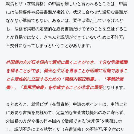
就労ビザ（在留資格）の申請が難しいと言われるところは、申請
には法律要件や必要書類が複雑で、状況に合わせた適切な書類が
なかなか準備できない。あるいは、要件は満たしているけれど
も、法務省掲載の定型的な必要書類だけでそのことを立証するこ
とが容易ではなく、きちんと説明ができていないために不許可/
不交付になってしまうということがあります。
外国籍の方が日本国内で適切に働くことができ、十分な労働報酬
を得ることができ、健全な生活を送ることが明確に可能であるこ
とを定性的に立証するための「職務内容説明書」、「事業計画
書」、「雇用理由書」を作成することが非常に重要
となります。
まとめると、就労ビザ（在留資格）申請のポイントは、申請ごと
に必要な書類を見極めて、定型的な審査書類提出のみに寄らず、
外国籍の方が今後の日本国内で活躍できる“未来像”を明確に示
し、説明不足による就労ビザ（在留資格）の不許可/不交付のリ