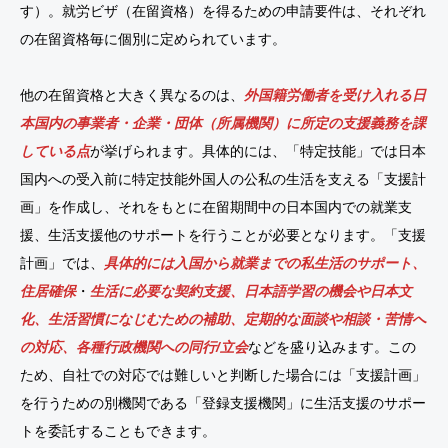
す）。就労ビザ（在留資格）を得るための申請要件は、それぞれ
の在留資格毎に個別に定められています。
他の在留資格と大きく異なるのは、
外国籍労働者を受け入れる日
本国内の事業者・企業・団体（所属機関）に所定の支援義務を課
している点
が挙げられます。具体的には、「特定技能」では日本
国内への受入前に特定技能外国人の公私の生活を支える「支援計
画」を作成し、それをもとに在留期間中の日本国内での就業支
援、生活支援他のサポートを行うことが必要となります。「支援
計画」では、
具体的には入国から就業までの私生活のサポート、
住居確保
・
生活に必要な契約支援、日本語学習の機会や日本文
化、生活習慣になじむための補助、定期的な面談や相談・苦情へ
の対応、各種行政機関への同行/立会
などを盛り込みます。この
ため、自社での対応では難しいと判断した場合には「支援計画」
を行うための別機関である「登録支援機関」に生活支援のサポー
トを委託することもできます。