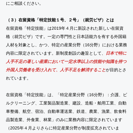
にご相談ください。
（３）在留資格「特定技能１号、２号」（就労ビザ）とは
在留資格「特定技能」は2019年４月に新設された新しい在留資
格（就労ビザ）です。一定の専門性と日本語能力を有する外国籍
人材を対象とし、かつ、特定の産業分野（16分野）における業務
内容に限定されています。新制度創設の趣旨として、
日本で特に
人手不足の著しい産業において一定水準以上の技能や知識を持つ
外国人労働者を受け入れて、人手不足を解消すること
が目的とさ
れています。
在留資格「特定技能」は、「特定産業分野（16分野）：介護、ビ
ルクリーニング、工業製品製造業、建設、造船・舶用工業、自動
車整備、航空、宿泊、自動車運送業、鉄道、農業、漁業、飲食料
品製造業、外食業、林業」のみに業務内容に限定されています
（2025年４月よりさらに特定産業分野が制度拡充されていま