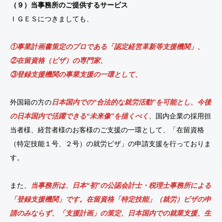
（９）当事務所のご提供するサービス
ＩＧＥＳにつきましても、
①事業計画書策定のプロである「認定経営革新等支援機関」、
②在留資格（ビザ）の専門家、
③登録支援機関の事業支援の一環として、
外国籍の方の
日本国内での“合法的な就労活動”を可能とし、今後
の日本国内で活躍できる“未来像”を描くべく
、国内企業の採用担
当者様、経営者様のお客様のご支援の一環として、「在留資格
（特定技能１号、２号）の就労ビザ」の申請支援を行っておりま
す。
また、
当事務所は、日本“初”の公認会計士・税理士事務所による
「登録支援機関」です。在留資格「特定技能」（就労）ビザの申
請のみならず、「支援計画」の策定、日本国内での就業支援、生