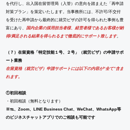
を代行し、出入国在留管理局（入管）の意向を踏まえた「再申請
対策プラン」を策定いたします。当事務所には、不許可/不交付
を受けた再申請から最終的に就労ビザの許可を得られた事例も豊
富にあり、
国内企業の採用担当者様、経営者様であるお客様が納
得/満足される結果を得られるまで徹底的にサポート致します
。
（７）在留資格「特定技能１号、２号」（就労ビザ）の申請サポ
ート業務
在留資格（就労ビザ）申請サポートには以下の内容が“全て”含ま
れます。
①初回相談
・初回相談（無料となります）
※℡、Zoom、LINE Business Chat、WeChat、WhatsApp等
のビジネスチャットアプリでのご相談も可能です