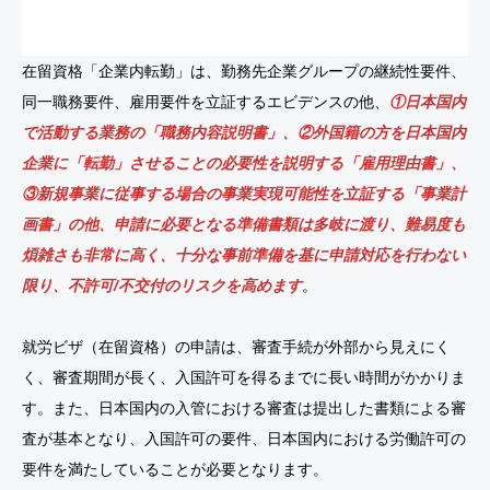
在留資格「企業内転勤」は、勤務先企業グループの継続性要件、
同一職務要件、雇用要件を立証するエビデンスの他、
①日本国内
で活動する業務の「職務内容説明書」、②外国籍の方を日本国内
企業に「転勤」させることの必要性を説明する「雇用理由書」、
③新規事業に従事する場合の事業実現可能性を立証する「事業計
画書」の他、申請に必要となる準備書類は多岐に渡り、難易度も
煩雑さも非常に高く、十分な事前準備を基に申請対応を行わない
限り、不許可/不交付のリスクを高めます
。
就労ビザ（在留資格）の申請は、審査手続が外部から見えにく
く、審査期間が長く、入国許可を得るまでに長い時間がかかりま
す。また、日本国内の入管における審査は提出した書類による審
査が基本となり、入国許可の要件、日本国内における労働許可の
要件を満たしていることが必要となります。