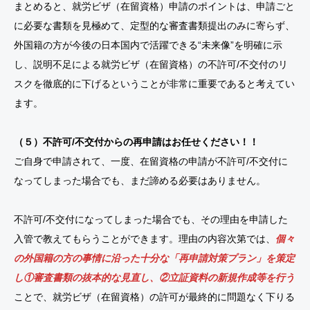
まとめると、就労ビザ（在留資格）申請のポイントは、申請ごと
に必要な書類を見極めて、定型的な審査書類提出のみに寄らず、
外国籍の方が今後の日本国内で活躍できる“未来像”を明確に示
し、説明不足による就労ビザ（在留資格）の不許可/不交付のリ
スクを徹底的に下げるということが非常に重要であると考えてい
ます。
（５）不許可/不交付からの再申請はお任せください！！
ご自身で申請されて、一度、在留資格の申請が不許可/不交付に
なってしまった場合でも、まだ諦める必要はありません。
不許可/不交付になってしまった場合でも、その理由を申請した
入管で教えてもらうことができます。理由の内容次第では、
個々
の外国籍の方の事情に沿った十分な「再申請対策プラン」を策定
し①審査書類の抜本的な見直し、②立証資料の新規作成等を行う
ことで、就労ビザ（在留資格）の許可が最終的に問題なく下りる