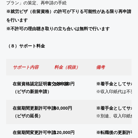
プラン」の策定、再申請の手続
※就労ビザ（在留資格）の許可が下りる可能性がある限り再申請
を行います
※不許可の理由聴き取りの立ち合いは無料で行います
（８）サポート料金
サポート内容
料金（税抜）
備考
在留資格認定証明書交付申請
120,000円
※着手金としてサポー
（ビザの新規申請）
※収入印紙代は不要
在留期間更新許可申請
60,000円
※着手金としてサポー
（ビザの延長）
※別途、収入印紙代実費
在留期間変更許可申請
120,000円
※転職後の更新許可